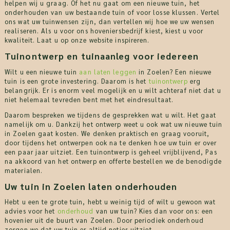
helpen wij u graag. Of het nu gaat om een nieuwe tuin, het
onderhouden van uw bestaande tuin of voor losse klussen. Vertel
ons wat uw tuinwensen zijn, dan vertellen wij hoe we uw wensen
realiseren. Als u voor ons hoveniersbedrijf kiest, kiest u voor
kwaliteit. Laat u op onze website inspireren.
Tuinontwerp en tuinaanleg voor iedereen
Wilt u een nieuwe tuin
aan laten leggen
in Zoelen? Een nieuwe
tuin is een grote investering. Daarom is het
tuinontwerp
erg
belangrijk. Er is enorm veel mogelijk en u wilt achteraf niet dat u
niet helemaal tevreden bent met het eindresultaat.
Daarom bespreken we tijdens de gesprekken wat u wilt. Het gaat
namelijk om u. Dankzij het ontwerp weet u ook wat uw nieuwe tuin
in Zoelen gaat kosten. We denken praktisch en graag vooruit,
door tijdens het ontwerpen ook na te denken hoe uw tuin er over
een paar jaar uitziet. Een tuinontwerp is geheel vrijblijvend, Pas
na akkoord van het ontwerp en offerte bestellen we de benodigde
materialen.
Uw tuin in Zoelen laten onderhouden
Hebt u een te grote tuin, hebt u weinig tijd of wilt u gewoon wat
advies voor het
onderhoud
van uw tuin? Kies dan voor ons: een
hovenier uit de buurt van Zoelen. Door periodiek onderhoud
zorgen we dat uw tuin er altijd netjes uitziet.