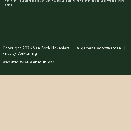
van Asch Hoveniers is lid van Koninklijke Vereniging van Hoveniers en Groenvoorzieners
(VHG)
Copyright 2026 Van Asch Hoveniers
|
Algemene voorwaarden
|
Privacy Verklaring
Website:
Wiwi Websolutions