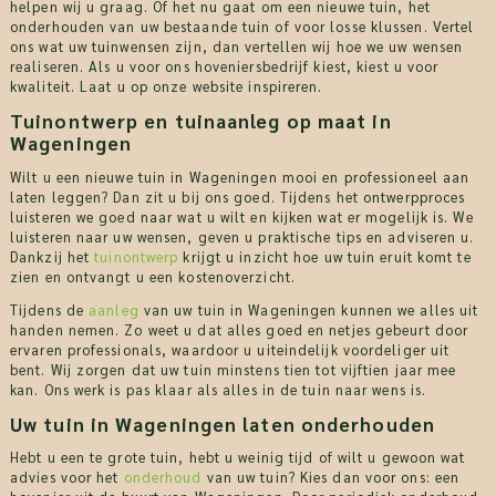
helpen wij u graag. Of het nu gaat om een nieuwe tuin, het
onderhouden van uw bestaande tuin of voor losse klussen. Vertel
ons wat uw tuinwensen zijn, dan vertellen wij hoe we uw wensen
realiseren. Als u voor ons hoveniersbedrijf kiest, kiest u voor
kwaliteit. Laat u op onze website inspireren.
Tuinontwerp en tuinaanleg op maat in
Wageningen
Wilt u een nieuwe tuin in Wageningen mooi en professioneel aan
laten leggen? Dan zit u bij ons goed. Tijdens het ontwerpproces
luisteren we goed naar wat u wilt en kijken wat er mogelijk is. We
luisteren naar uw wensen, geven u praktische tips en adviseren u.
Dankzij het
tuinontwerp
krijgt u inzicht hoe uw tuin eruit komt te
zien en ontvangt u een kostenoverzicht.
Tijdens de
aanleg
van uw tuin in Wageningen kunnen we alles uit
handen nemen. Zo weet u dat alles goed en netjes gebeurt door
ervaren professionals, waardoor u uiteindelijk voordeliger uit
bent. Wij zorgen dat uw tuin minstens tien tot vijftien jaar mee
kan. Ons werk is pas klaar als alles in de tuin naar wens is.
Uw tuin in Wageningen laten onderhouden
Hebt u een te grote tuin, hebt u weinig tijd of wilt u gewoon wat
advies voor het
onderhoud
van uw tuin? Kies dan voor ons: een