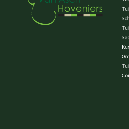
Tu
Sc
Tui
Se
Ku
On
Tu
Co