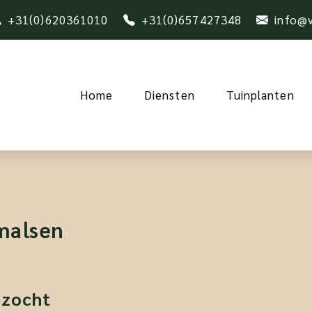
+31(0)620361010
+31(0)657427348
info@v
Home
Diensten
Tuinplanten
malsen
ezocht