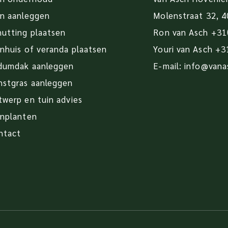
in aanleggen
Molenstraat 32, 
hutting plaatsen
Ron van Asch
+31
nhuis of veranda plaatsen
Youri van Asch
+3
dumdak aanleggen
E-mail:
info@vana
nstgras aanleggen
twerp en tuin advies
inplanten
ntact